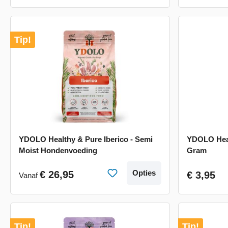
Tip!
YDOLO Healthy & Pure Iberico - Semi
YDOLO Heal
Moist Hondenvoeding
Gram
Opties
€ 26,95
€ 3,95
Vanaf
Tip!
Tip!