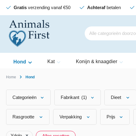
Gratis
verzending vanaf €50
Achteraf
betalen
Kat
Konijn & knaagdier
Hond
Home
Hond
Categorieën
Fabrikant
(1)
Dieet
Rasgrootte
Verpakking
Prijs
Ydolo
×
Alles resetten