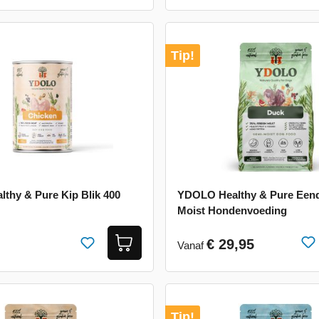
Tip!
thy & Pure Kip Blik 400
YDOLO Healthy & Pure Eend
Moist Hondenvoeding
€ 29,95
Vanaf
Tip!