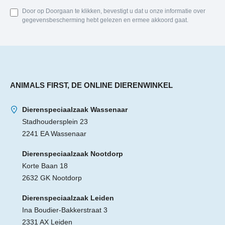
Door op Doorgaan te klikken, bevestigt u dat u onze informatie over
gegevensbescherming hebt gelezen en ermee akkoord gaat.
ANIMALS FIRST, DE ONLINE DIERENWINKEL
Dierenspeciaalzaak Wassenaar
Stadhoudersplein 23
2241 EA Wassenaar
Dierenspeciaalzaak Nootdorp
Korte Baan 18
2632 GK Nootdorp
Dierenspeciaalzaak Leiden
Ina Boudier-Bakkerstraat 3
2331 AX Leiden