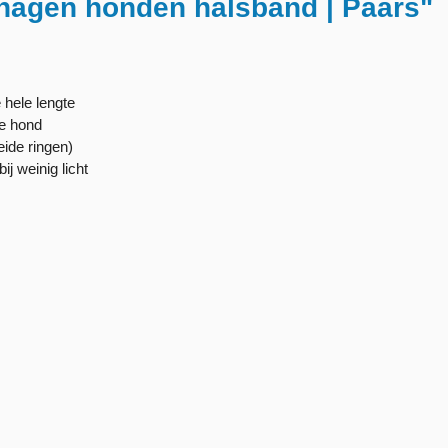
hagen honden halsband | Paars"
hele lengte
de hond
eide ringen)
j weinig licht