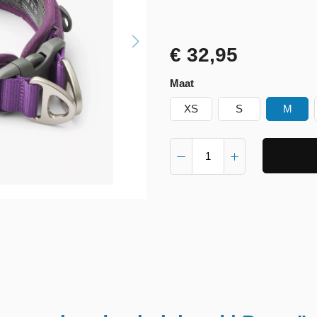
€ 32,95
Maat
XS
S
M