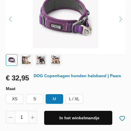
DOG Copenhagen honden halsband | Paars
€ 32,95
Maat
XS
S
M
L / XL
In het winkelmandje