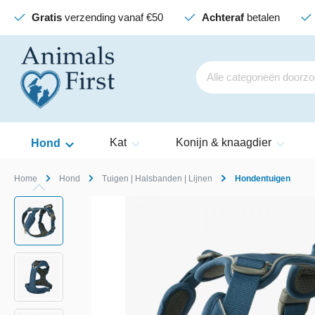
Gratis
verzending vanaf €50
Achteraf
betalen
Kat
Konijn & knaagdier
Hond
Home
Hond
Tuigen | Halsbanden | Lijnen
Hondentuigen