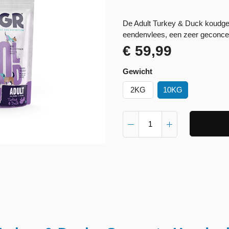
De Adult Turkey & Duck koudge
eendenvlees, een zeer geconcen
€ 59,99
Gewicht
2KG
10KG