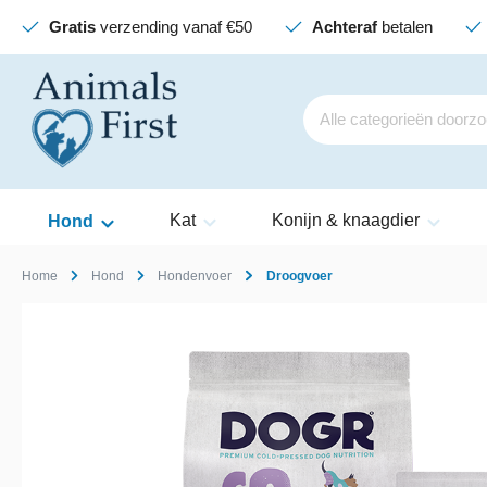
Gratis
verzending vanaf €50
Achteraf
betalen
Kat
Konijn & knaagdier
Hond
Home
Hond
Hondenvoer
Droogvoer