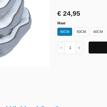
€ 24,95
Maat
40CM
50CM
60CM