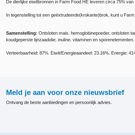
De dierlijke eiwitbronnen in Farm Food HE leveren circa 75% van he
In tegenstelling tot een geëxtrudeerde(krokante)brok, kunt u F
Samenstelling:
Ontsloten mais. hemoglobinepoeder. ontsloten tarw
koudgeperste lijnzaadolie. inuline. vitaminen en sporenelementen.
Verteerbaarheid: 87%. Eiwit/Energieaandeel: 23.16%. Energie: 414
Meld je aan voor onze nieuwsbrief
Ontvang de beste aanbiedingen en persoonlijk advies.