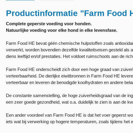
Productinformatie "Farm Food 
Complete geperste voeding voor honden.
Natuurlijke voeding voor elke hond in elke levensfase.
Farm Food HE bevat géén chemische hulpstoffen zoals antioxidant
verwerkt, worden bovendien dezelfde kwaliteitseisen gesteld al
diens leeftijd en/of prestaties. Het voldoet ruimschoots aan de ri
Farm Food HE onderscheidt zich door een hoge graad van zuiverhe
verteerbaarheid. De dierlijke eiwitbronnen in Farm Food HE levere
verteerbaar en leveren de benodigde koolhydraten en andere belan
De constante samenstelling, de hoge zuiverheidsgraad van de ingr
een zeer goede gezondheid, wat o.a. duidelijk te zien is aan de kwa
Een ander voordeel van Farm Food HE is dat het voer geperst word
iets wat bij verwerking op hogere temperaturen, zoals tijdens het