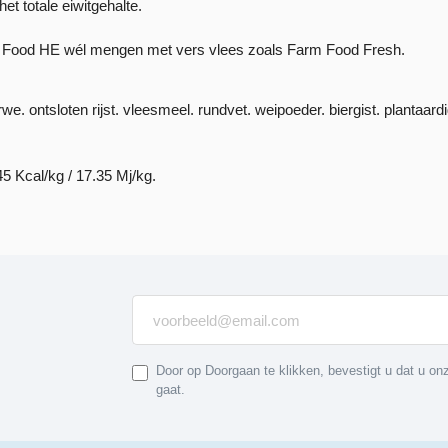
t totale eiwitgehalte.
arm Food HE wél mengen met vers vlees zoals Farm Food Fresh.
e. ontsloten rijst. vleesmeel. rundvet. weipoeder. biergist. plantaard
5 Kcal/kg / 17.35 Mj/kg.
Door op Doorgaan te klikken, bevestigt u dat u o
gaat.