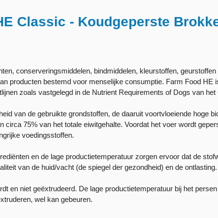
HE Classic - Koudgeperste Brokk
en, conserveringsmiddelen, bindmiddelen, kleurstoffen, geurstoffen 
s aan producten bestemd voor menselijke consumptie. Farm Food HE 
chtlijnen zoals vastgelegd in de Nutrient Requirements of Dogs van he
id van de gebruikte grondstoffen, de daaruit voortvloeiende hoge bi
n circa 75% van het totale eiwitgehalte. Voordat het voer wordt gepe
grijke voedingsstoffen.
ediënten en de lage productietemperatuur zorgen ervoor dat de stofwi
liteit van de huid/vacht (de spiegel der gezondheid) en de ontlasting.
t en niet geëxtrudeerd. De lage productietemperatuur bij het persen
 extruderen, wel kan gebeuren.