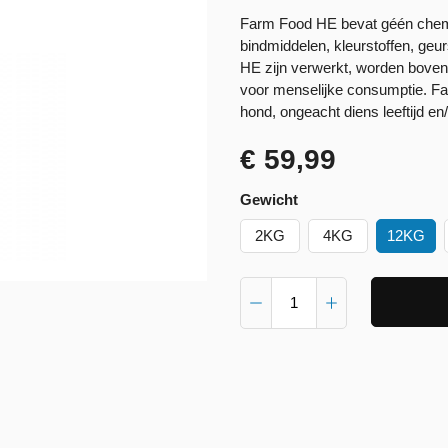
Farm Food HE bevat géén chemis
bindmiddelen, kleurstoffen, geu
HE zijn verwerkt, worden boven
voor menselijke consumptie. F
hond, ongeacht diens leeftijd en/
€ 59,99
Gewicht
2KG
4KG
12KG