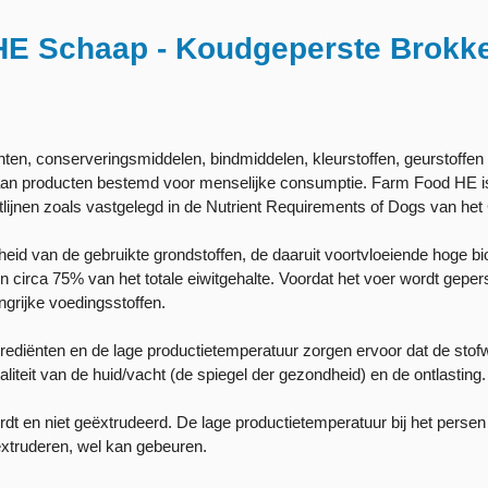
HE Schaap - Koudgeperste Brokk
en, conserveringsmiddelen, bindmiddelen, kleurstoffen, geurstoffen 
s aan producten bestemd voor menselijke consumptie. Farm Food HE 
chtlijnen zoals vastgelegd in de Nutrient Requirements of Dogs van he
id van de gebruikte grondstoffen, de daaruit voortvloeiende hoge bi
n circa 75% van het totale eiwitgehalte. Voordat het voer wordt gepe
grijke voedingsstoffen.
ediënten en de lage productietemperatuur zorgen ervoor dat de stofwi
liteit van de huid/vacht (de spiegel der gezondheid) en de ontlasting.
t en niet geëxtrudeerd. De lage productietemperatuur bij het persen
 extruderen, wel kan gebeuren.