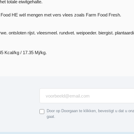
t totale eiwitgehalte.
arm Food HE wél mengen met vers vlees zoals Farm Food Fresh.
e. ontsloten rijst. vleesmeel. rundvet. weipoeder. biergist. plantaard
5 Kcal/kg / 17.35 Mj/kg.
Door op Doorgaan te klikken, bevestigt u dat u o
gaat.