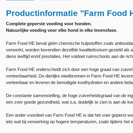
Productinformatie "Farm Food 
Complete geperste voeding voor honden.
Natuurlijke voeding voor elke hond in elke levensfase.
Farm Food HE bevat géén chemische hulpstoffen zoals antioxidant
verwerkt, worden bovendien dezelfde kwaliteitseisen gesteld al
diens leeftijd en/of prestaties. Het voldoet ruimschoots aan de ri
Farm Food HE onderscheidt zich door een hoge graad van zuiverhe
verteerbaarheid. De dierlijke eiwitbronnen in Farm Food HE levere
verteerbaar en leveren de benodigde koolhydraten en andere belan
De constante samenstelling, de hoge zuiverheidsgraad van de ingr
een zeer goede gezondheid, wat o.a. duidelijk te zien is aan de kwa
Een ander voordeel van Farm Food HE is dat het voer geperst word
iets wat bij verwerking op hogere temperaturen, zoals tijdens het