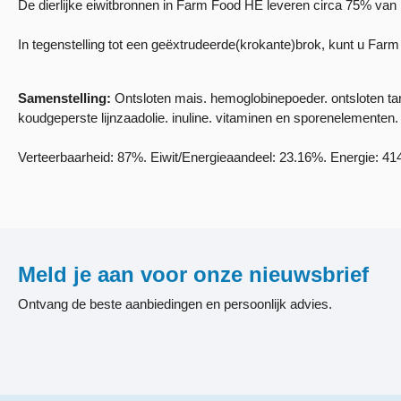
De dierlijke eiwitbronnen in Farm Food HE leveren circa 75% van he
In tegenstelling tot een geëxtrudeerde(krokante)brok, kunt u F
Samenstelling:
Ontsloten mais. hemoglobinepoeder. ontsloten tarw
koudgeperste lijnzaadolie. inuline. vitaminen en sporenelementen.
Verteerbaarheid: 87%. Eiwit/Energieaandeel: 23.16%. Energie: 414
Meld je aan voor onze nieuwsbrief
Ontvang de beste aanbiedingen en persoonlijk advies.