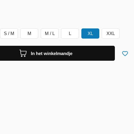
S / M
M
M / L
L
XL
XXL
In het winkelmandje