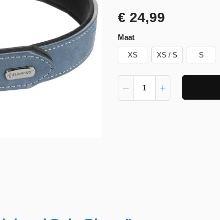
€ 24,99
Maat
XS
XS / S
S