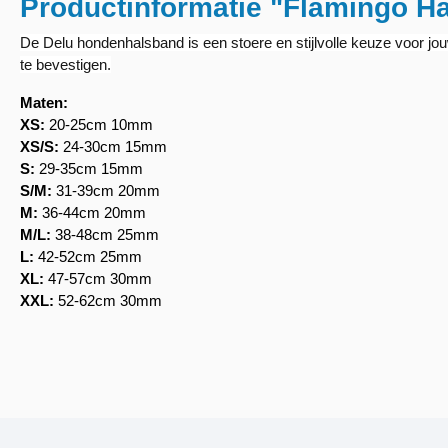
Productinformatie "Flamingo H
De Delu hondenhalsband is een stoere en stijlvolle keuze voor jouw 
te bevestigen.
Maten:
XS:
20-25cm 10mm
XS/S:
24-30cm 15mm
S:
29-35cm 15mm
S/M:
31-39cm 20mm
M:
36-44cm 20mm
M/L:
38-48cm 25mm
L:
42-52cm 25mm
XL:
47-57cm 30mm
XXL:
52-62cm 30mm