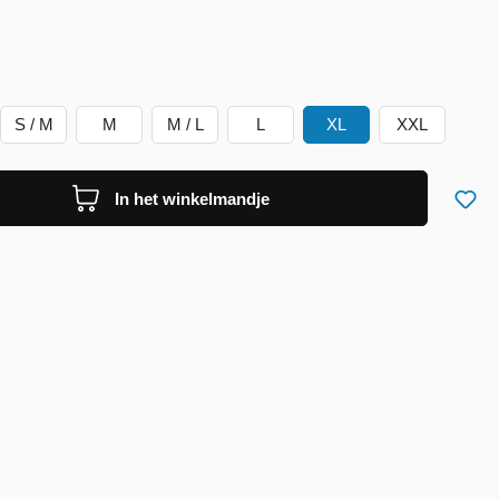
S / M
M
M / L
L
XL
XXL
In het winkelmandje