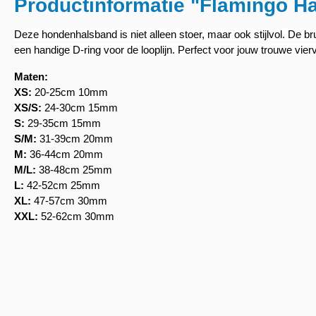
Productinformatie "Flamingo H
Deze hondenhalsband is niet alleen stoer, maar ook stijlvol. De br
een handige D-ring voor de looplijn. Perfect voor jouw trouwe vier
Maten:
XS:
20-25cm 10mm
XS/S:
24-30cm 15mm
S:
29-35cm 15mm
S/M:
31-39cm 20mm
M:
36-44cm 20mm
M/L:
38-48cm 25mm
L:
42-52cm 25mm
XL:
47-57cm 30mm
XXL:
52-62cm 30mm