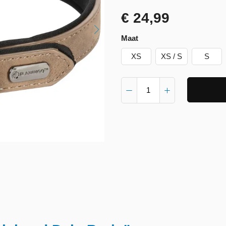
€ 24,99
Maat
XS
XS / S
S