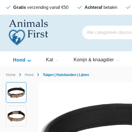
Gratis
verzending vanaf €50
Achteraf
betalen
Kat
Konijn & knaagdier
Hond
Home
Hond
Tuigen | Halsbanden | Lijnen