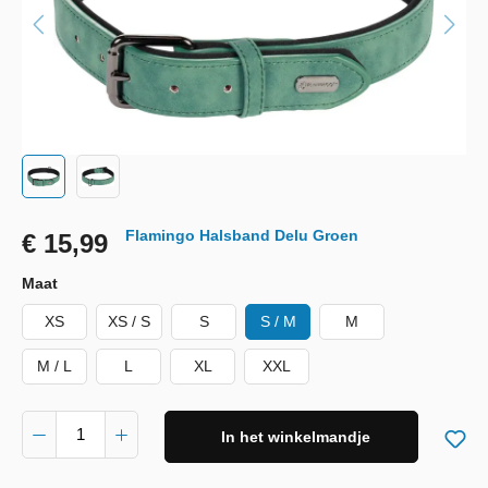
Flamingo Halsband Delu Groen
€ 15,99
Maat
XS
XS / S
S
S / M
M
M / L
L
XL
XXL
In het winkelmandje