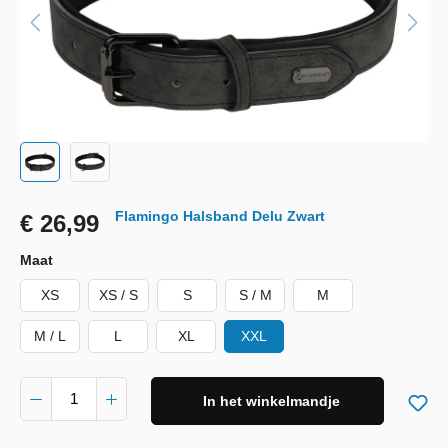
Flamingo Halsband Delu Zwart
€ 26,99
Maat
XS
XS / S
S
S / M
M
M / L
L
XL
XXL
In het winkelmandje