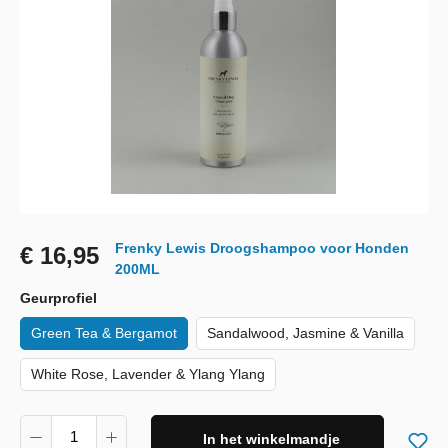
Frenky Lewis Droogshampoo voor Honden
€ 16,95
200ML
Geurprofiel
Green Tea & Bergamot
Sandalwood, Jasmine & Vanilla
White Rose, Lavender & Ylang Ylang
In het winkelmandje