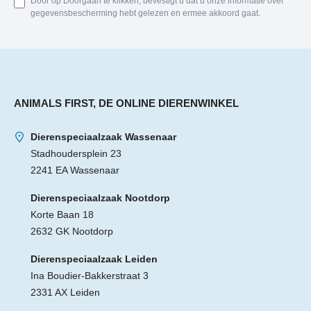
Door op Doorgaan te klikken, bevestigt u dat u onze informatie over
gegevensbescherming hebt gelezen en ermee akkoord gaat.
ANIMALS FIRST, DE ONLINE DIERENWINKEL
Dierenspeciaalzaak Wassenaar
Stadhoudersplein 23
2241 EA Wassenaar
Dierenspeciaalzaak Nootdorp
Korte Baan 18
2632 GK Nootdorp
Dierenspeciaalzaak Leiden
Ina Boudier-Bakkerstraat 3
2331 AX Leiden