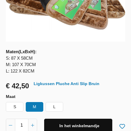
Maten(LxBxH):
S: 87 X 58CM
M: 107 X 70CM
L: 122 X 82CM
Ligkussen Pluche Anti Slip Bruin
€ 42,50
Maat
S
M
L
In het winkelmandje