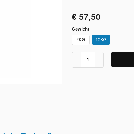
€ 57,50
Gewicht
2KG
10KG