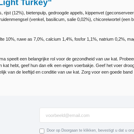
Light Turkey"
rijst (12%), bietenpulp, gedroogde appels, kippenvet (geconserveer
kruidenmengsel (venkel, basilicum, salie 0,02%), chicoreiwortel (een
halte 10%, ruwe as 7,0%, calcium 1,4%, fosfor 1,1%, natrium 0,2%,
 speelt een belangrijke rol voor de gezondheid van uw kat. Probeer 
n kat hebt, geef hun dan elk een eigen voerbakje. Geef het voer droo
ijk van de leeftijd en conditie van uw kat. Zorg voor een goede band 
Door op Doorgaan te klikken, bevestigt u dat u o