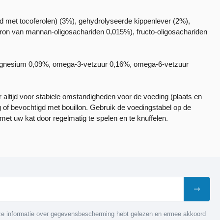
d met tocoferolen) (3%), gehydrolyseerde kippenlever (2%),
 bron van mannan-oligosachariden 0,015%), fructo-oligosachariden
 magnesium 0,09%, omega-3-vetzuur 0,16%, omega-6-vetzuur
altijd voor stabiele omstandigheden voor de voeding (plaats en
g of bevochtigd met bouillon. Gebruik de voedingstabel op de
met uw kat door regelmatig te spelen en te knuffelen.
nze informatie over gegevensbescherming hebt gelezen en ermee akkoord