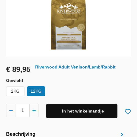
Riverwood Adult Venison/Lamb/Rabbit
€ 89,95
Gewicht
2KG
12KG
In het winkelmandje
Beschrijving