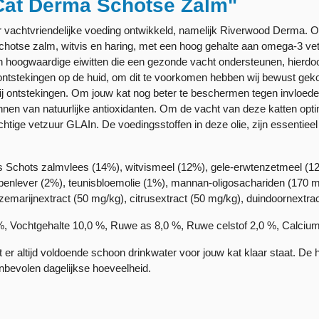
Cat Derma Schotse Zalm"
 vachtvriendelijke voeding ontwikkeld, namelijk Riverwood Derma. Om
otse zalm, witvis en haring, met een hoog gehalte aan omega-3 vetz
 hoogwaardige eiwitten die een gezonde vacht ondersteunen, hierdoor
 ontstekingen op de huid, om dit te voorkomen hebben wij bewust ge
bij ontstekingen. Om jouw kat nog beter te beschermen tegen invloe
ronnen van natuurlijke antioxidanten. Om de vacht van deze katten o
ige vetzuur GLAIn. De voedingsstoffen in deze olie, zijn essentieel v
 Schots zalmvlees (14%), witvismeel (12%), gele-erwtenzetmeel (12
enlever (2%), teunisbloemolie (1%), mannan-oligosachariden (170 mg/
ozemarijnextract (50 mg/kg), citrusextract (50 mg/kg), duindoornextra
 %, Vochtgehalte 10,0 %, Ruwe as 8,0 %, Ruwe celstof 2,0 %, Calciu
er altijd voldoende schoon drinkwater voor jouw kat klaar staat. De h
nbevolen dagelijkse hoeveelheid.