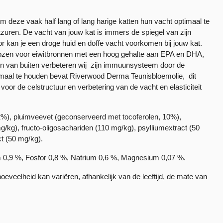
 deze vaak half lang of lang harige katten hun vacht optimaal te
uren. De vacht van jouw kat is immers de spiegel van zijn
 kan je een droge huid en doffe vacht voorkomen bij jouw kat.
kozen voor eiwitbronnen met een hoog gehalte aan EPA en DHA,
den van buiten verbeteren wij zijn immuunsysteem door de
ptimaal te houden bevat Riverwood Derma Teunisbloemolie, dit
oor de celstructuur en verbetering van de vacht en elasticiteit
%), pluimveevet (geconserveerd met tocoferolen, 10%),
kg), fructo-oligosachariden (110 mg/kg), psylliumextract (50
ct (50 mg/kg).
m 0,9 %, Fosfor 0,8 %, Natrium 0,6 %, Magnesium 0,07 %.
oeveelheid kan variëren, afhankelijk van de leeftijd, de mate van