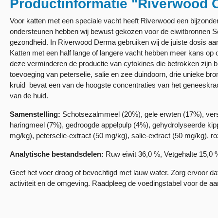
Productinformatie "Riverwood 
Voor katten met een speciale vacht heeft Riverwood een bijzonder
ondersteunen hebben wij bewust gekozen voor de eiwitbronnen Sch
gezondheid. In Riverwood Derma gebruiken wij de juiste dosis aan
Katten met een half lange of langere vacht hebben meer kans op
deze verminderen de productie van cytokines die betrokken zijn 
toevoeging van peterselie, salie en zee duindoorn, drie unieke b
kruid bevat een van de hoogste concentraties van het geneeskracht
van de huid.
Samenstelling:
Schotsezalmmeel (20%), gele erwten (17%), vers
haringmeel (7%), gedroogde appelpulp (4%), gehydrolyseerde kipp
mg/kg), peterselie-extract (50 mg/kg), salie-extract (50 mg/kg), r
Analytische bestandsdelen:
Ruw eiwit 36,0 %, Vetgehalte 15,0
Geef het voer droog of bevochtigd met lauw water. Zorg ervoor dat 
activiteit en de omgeving. Raadpleeg de voedingstabel voor de aa