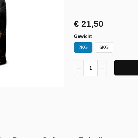
€ 21,50
Gewicht
2KG
6KG