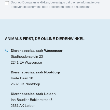
Door op Doorgaan te klikken, bevestigt u dat u onze informatie over
gegevensbescherming hebt gelezen en ermee akkoord gaat.
ANIMALS FIRST, DE ONLINE DIERENWINKEL
Dierenspeciaalzaak Wassenaar
Stadhoudersplein 23
2241 EA Wassenaar
Dierenspeciaalzaak Nootdorp
Korte Baan 18
2632 GK Nootdorp
Dierenspeciaalzaak Leiden
Ina Boudier-Bakkerstraat 3
2331 AX Leiden