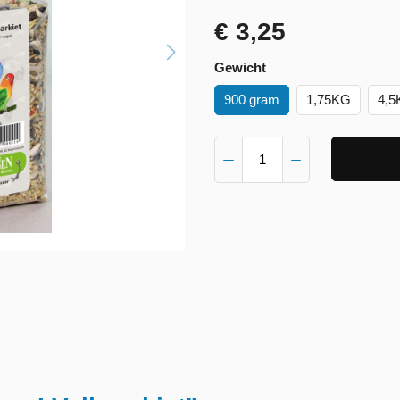
€ 3,25
Gewicht
900 gram
1,75KG
4,