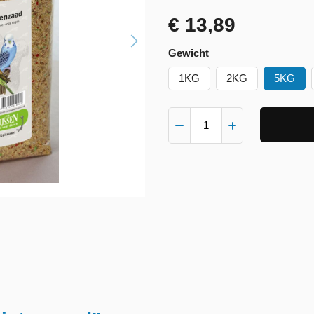
€ 13,89
Gewicht
1KG
2KG
5KG