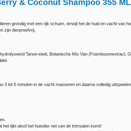
 Berry & Coconut Shampoo 355 ML
eren grondig met een rijk schuim, terwijl het de huid en vacht van ho
 zijn dierproefvrij.
Gehydrolyseerd Tarwe-eiwit, Botanische Mix Van (Frambozenextract, G
del.
 tot 5 minuten in de vacht masseren en daarna volledig uitspoelen. 
ten.
et lijkt alsof het huisdier net van de trimsalon komt!