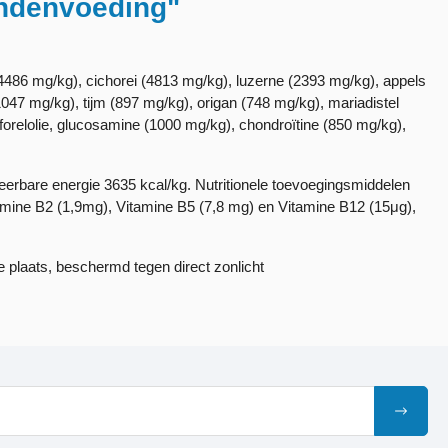
ondenvoeding"
486 mg/kg), cichorei (4813 mg/kg), luzerne (2393 mg/kg), appels
7 mg/kg), tijm (897 mg/kg), origan (748 mg/kg), mariadistel
forelolie, glucosamine (1000 mg/kg), chondroïtine (850 mg/kg),
erbare energie 3635 kcal/kg. Nutritionele toevoegingsmiddelen
tamine B2 (1,9mg), Vitamine B5 (7,8 mg) en Vitamine B12 (15μg),
e plaats, beschermd tegen direct zonlicht