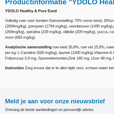
Productinformatie "YDOLO Heal
YDOLO Healthy & Pure Eend
Volledig voer voor honden-Samenstelling: 75% verse eend, 20%zo
(2094mg/kg), pompoen (1794 mg/kg), veenbessen (1495 mg/kg),gro
(269mg/kg), spirulina (239 mg/kg), olijfolie (209 mg/kg), yucca,
msm (650 mg/kg).
Analytische samenstelling
ruw eiwit 26,8%, ruw vet 15,9%, ruwe
per kg: L-Carnitine (500 mg/kg), taurine (1000 mg/kg).Vitamine 
Foliumzuur 0,9 mg, Sporenelementen:Zink 185 mg, IJzer 48 mg,
Instructies
Zorg ervoor dat er te allen tijde vers, schoon water b
Meld je aan voor onze nieuwsbrief
Ontvang de beste aanbiedingen en persoonlijk advies.