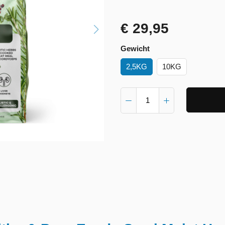
€ 29,95
Gewicht
2,5KG
10KG