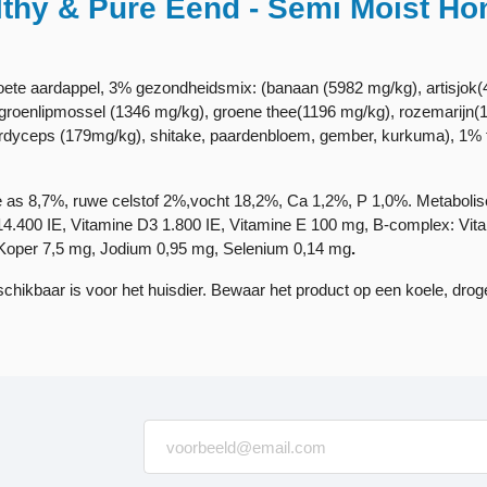
thy & Pure Eend - Semi Moist H
ete aardappel, 3% gezondheidsmix: (banaan (5982 mg/kg), artisjok(4
enlipmossel (1346 mg/kg), groene thee(1196 mg/kg), rozemarijn(104
 cordyceps (179mg/kg), shitake, paardenbloem, gember, kurkuma), 1% 
 as 8,7%, ruwe celstof 2%,vocht 18,2%, Ca 1,2%, P 1,0%. Metabolise
A 14.400 IE, Vitamine D3 1.800 IE, Vitamine E 100 mg, B-complex: Vi
 Koper 7,5 mg, Jodium 0,95 mg, Selenium 0,14 mg
.
eschikbaar is voor het huisdier. Bewaar het product op een koele, drog